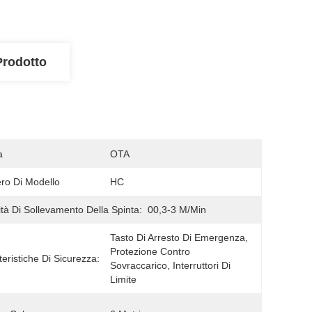
Prodotto
a
OTA
o Di Modello
HC
ità Di Sollevamento Della Spinta:
00,3-3 M/min
Tasto Di Arresto Di Emergenza, 
Protezione Contro 
teristiche Di Sicurezza:
Sovraccarico, Interruttori Di 
Limite