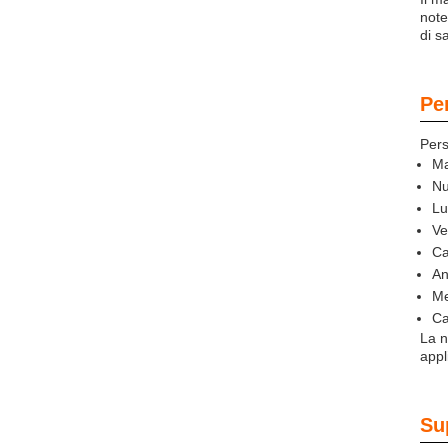
note
di s
Pe
Pers
Ma
Nu
Lu
Ve
Ca
An
Me
Ca
La n
appl
Su