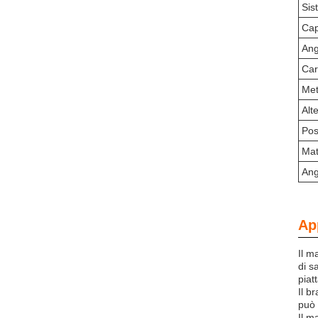
Sis
Cap
Ang
Car
Met
Alt
Pos
Mat
Ang
Ap
Il m
di s
piat
Il b
può 
Il m