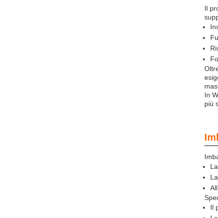
Il p
supp
In
Fu
Ri
Fo
Oltr
esig
mass
In W
più 
Im
Imba
La
La
Al
Sped
Il