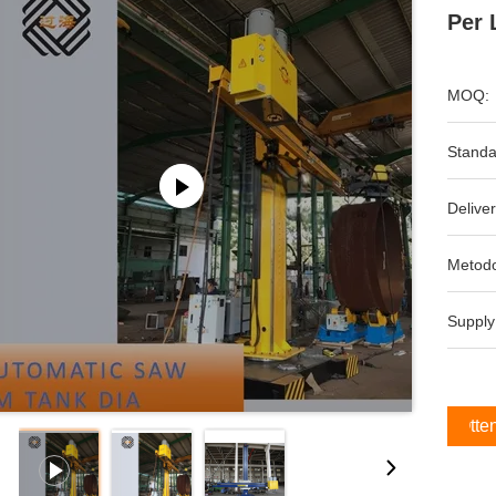
Per 
MOQ:
Standa
Deliver
Metodo
Supply
Otten