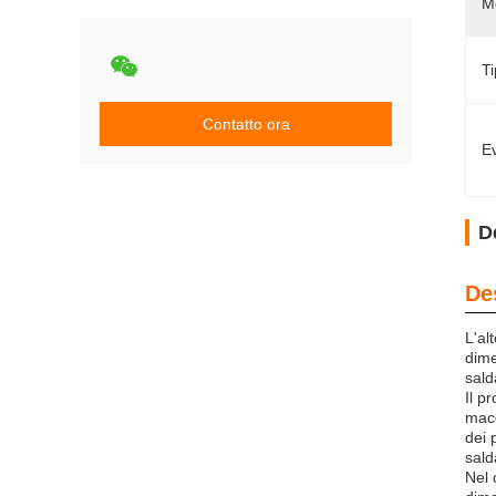
M
Ti
Contatto ora
Ev
D
De
L'al
dime
sald
Il p
macc
dei 
sald
Nel 