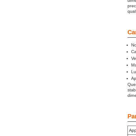
dime
prec
qual
Car
No
Ca
Ve
Ma
Lu
Ap
Ques
stab
dime
Pa
App