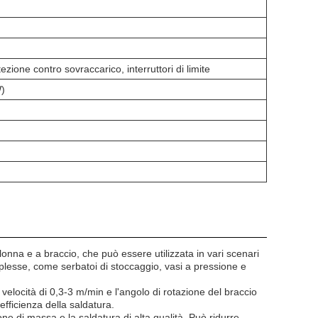
zione contro sovraccarico, interruttori di limite
)
onna e a braccio, che può essere utilizzata in vari scenari
mplesse, come serbatoi di stoccaggio, vasi a pressione e
elocità di 0,3-3 m/min e l'angolo di rotazione del braccio
fficienza della saldatura.
ne di massa e la saldatura di alta qualità. Può ridurre