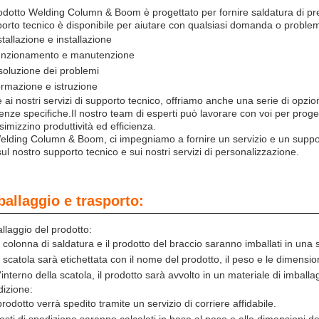
rodotto Welding Column & Boom è progettato per fornire saldatura di pre
orto tecnico è disponibile per aiutare con qualsiasi domanda o problema 
stallazione e installazione
nzionamento e manutenzione
soluzione dei problemi
rmazione e istruzione
e ai nostri servizi di supporto tecnico, offriamo anche una serie di opzio
enze specifiche.Il nostro team di esperti può lavorare con voi per prog
imizzino produttività ed efficienza.
elding Column & Boom, ci impegniamo a fornire un servizio e un support
sul nostro supporto tecnico e sui nostri servizi di personalizzazione.
ballaggio e trasporto:
llaggio del prodotto:
 colonna di saldatura e il prodotto del braccio saranno imballati in una 
 scatola sarà etichettata con il nome del prodotto, il peso e le dimension
l'interno della scatola, il prodotto sarà avvolto in un materiale di imballa
izione:
 prodotto verrà spedito tramite un servizio di corriere affidabile.