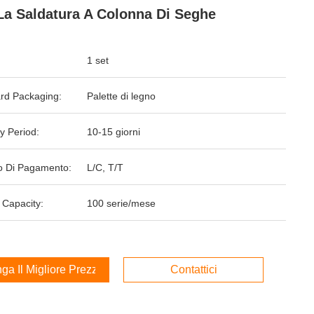
La Saldatura A Colonna Di Seghe
1 set
rd Packaging:
Palette di legno
y Period:
10-15 giorni
 Di Pagamento:
L/C, T/T
 Capacity:
100 serie/mese
ga Il Migliore Prezzo
Contattici