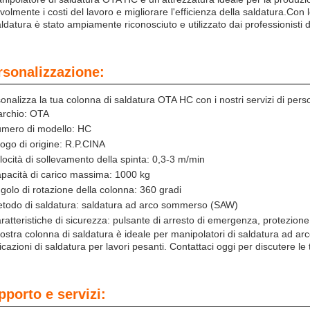
volmente i costi del lavoro e migliorare l'efficienza della saldatura.Con 
aldatura è stato ampiamente riconosciuto e utilizzato dai professionisti d
rsonalizzazione:
onalizza la tua colonna di saldatura OTA HC con i nostri servizi di pers
rchio: OTA
mero di modello: HC
ogo di origine: R.P.CINA
locità di sollevamento della spinta: 0,3-3 m/min
pacità di carico massima: 1000 kg
golo di rotazione della colonna: 360 gradi
todo di saldatura: saldatura ad arco sommerso (SAW)
ratteristiche di sicurezza: pulsante di arresto di emergenza, protezione c
ostra colonna di saldatura è ideale per manipolatori di saldatura ad ar
icazioni di saldatura per lavori pesanti. Contattaci oggi per discutere l
pporto e servizi: