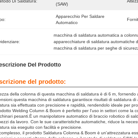
etodo Di Saldatura:
Altez
(SAW)
Apparecchio Per Saldare 
po:
Forni
Automatico
macchina di saldatura automatica a colonn
idenziare:
apparecchiature di saldatura automatiche d
macchina di saldatura per seghe di sicurez
escrizione Del Prodotto
scrizione del prodotto:
tezza della colonna di questa macchina di saldatura è di 6 m, fornendo 
nsioni.questa macchina di saldatura garantisce risultati di saldatura di
atura sia effettuata con precisione e rapidità, rendendolo ideale per prog
rodotto Welding Column & Boom è perfetto per l'uso in settori come la c
hinari pesanti.È un manipolatore automatico di braccio robotico di sald
pezzi da lavoro. Con le sue caratteristiche automatiche, riduce la neces
atura sia eseguito con facilità e precisione.
complesso, il prodotto Saldatura Colonna & Boom è un'attrezzatura essen