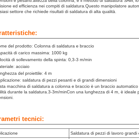
nsioni e pesanti.altezza della colonna, e il metodo di saldatura SAW, lo
isione ed efficienza nei compiti di saldatura.Questo manipolatore autom
siasi settore che richiede risultati di saldatura di alta qualità.
atteristiche:
me del prodotto: Colonna di saldatura e braccio
pacità di carico massima: 1000 kg
locità di sollevamento della spinta: 0,3-3 m/min
teriale: acciaio
nghezza del proiettile: 4 m
plicazione: saldatura di pezzi pesanti e di grandi dimensioni
ta macchina di saldatura a colonna e braccio è un braccio automatico a
ilità durante la saldatura.3-3m/minCon una lunghezza di 4 m, è ideale p
nsioni.
rametri tecnici:
licazione
Saldatura di pezzi di lavoro grandi