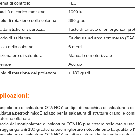
tema di controllo
PLC
acità di carico massima
1000 kg
olo di rotazione della colonna
360 gradi
atteristiche di sicurezza
Tasto di arresto di emergenza, prote
odo di saldatura
Saldatura ad arco sommerso (SAW
ezza della colonna
6 metri
izionatore di saldatura
Manuale o motorizzato
eriale
Acciaio
olo di rotazione del proiettore
± 180 gradi
plicazioni:
anipolatore di saldatura OTA HC è un tipo di macchina di saldatura a col
aldatura.petrochimicoÈ adatto per la saldatura di strutture grandi e co
taforme offshore.
raccio del manipolatore di saldatura OTA HC può essere sollevato a una v
raggiungere ± 180 gradi.che può migliorare notevolmente la qualità e l'e
anipolatore di saldatura OTA HC è un'attrezzatura ideale per la produzio