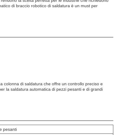
 rendono la scelta perfetta per le industrie che richiedono
atico di braccio robotico di saldatura è un must per
 colonna di saldatura che offre un controllo preciso e
er la saldatura automatica di pezzi pesanti e di grandi
 e pesanti