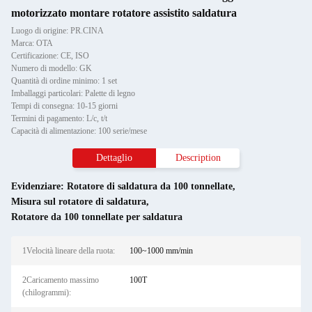
motorizzato montare rotatore assistito saldatura
Luogo di origine: PR.CINA
Marca: OTA
Certificazione: CE, ISO
Numero di modello: GK
Quantità di ordine minimo: 1 set
Imballaggi particolari: Palette di legno
Tempi di consegna: 10-15 giorni
Termini di pagamento: L/c, t/t
Capacità di alimentazione: 100 serie/mese
Dettaglio
Description
Evidenziare:
Rotatore di saldatura da 100 tonnellate
,
Misura sul rotatore di saldatura
,
Rotatore da 100 tonnellate per saldatura
1Velocità lineare della ruota:
100~1000 mm/min
2Caricamento massimo
100T
(chilogrammi):