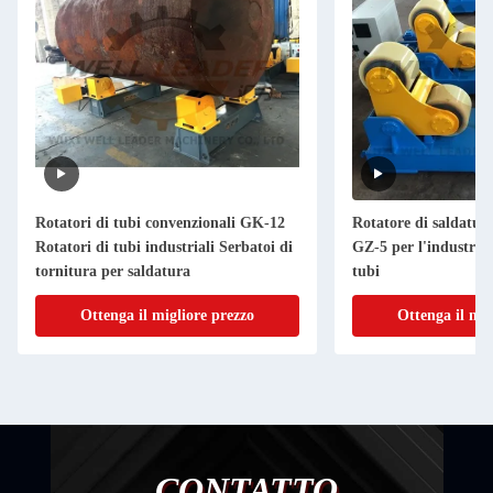
Rotatori di tubi convenzionali GK-12
Rotatore di saldatur
Rotatori di tubi industriali Serbatoi di
GZ-5 per l'industria d
tornitura per saldatura
tubi
Ottenga il migliore prezzo
Ottenga il mig
CONTATTO