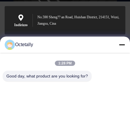
No.590 Sheng?? an Road, Huishan District, 214151, Wuxi,
Jiangsu, Cina
Indirizzo
Octetally
sales@wellleader.com
Email
1:28 PM
Good day, what product are you looking for?
0086-510-83271222
Telefono
Wuxi Octetally Tech Co., Ltd