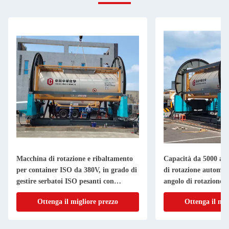
Macchina di rotazione e ribaltamento
Capacità da 5000 a 
per container ISO da 380V, in grado di
di rotazione automat
gestire serbatoi ISO pesanti con
angolo di rotazione d
rotazione e posizionamento
Progettata per la mo
Ottenga il migliore prezzo
Ottenga il mig
materiali