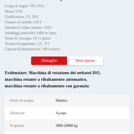
Luogo di origine: PR.CINA
Marca: OTA
Certificazione: CE, ISO
Numero di modello: GKT
Quantità di ordine minimo: 1SET
Imballaggi particolari: Pallet in legno
Tempi di consegna: 10-15 giorni
Termini di pagamento: L/C, T/T
Capacità di alimentazione: 100 set/mese
Dettaglio
Description
Evidenziare:
Macchina di rotazione dei serbatoi ISO
,
macchina rotante a ribaltamento automatico
,
macchina rotante a ribaltamento con garanzia
1fonte di energia:
Elettrico
2Materiale:
Acciaio
3Capacità:
5000-20000 kg