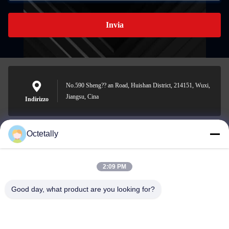
Invia
No.590 Sheng?? an Road, Huishan District, 214151, Wuxi,
Jiangsu, Cina
Indirizzo
Octetally
sales@wellleader.com
Email
2:09 PM
Good day, what product are you looking for?
0086-510-83271222
Telefono