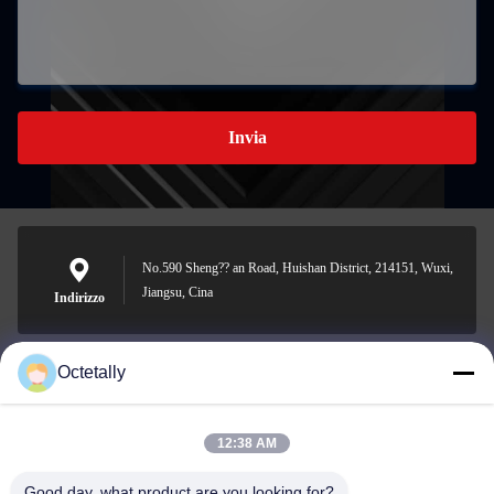
Invia
No.590 Sheng?? an Road, Huishan District, 214151, Wuxi,
Jiangsu, Cina
Indirizzo
Octetally
sales@wellleader.com
Email
12:38 AM
Good day, what product are you looking for?