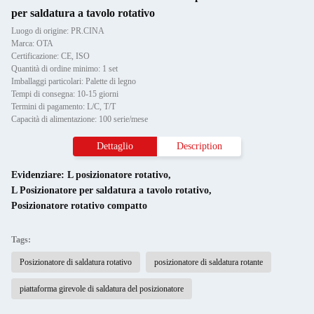
per saldatura a tavolo rotativo
Luogo di origine: PR.CINA
Marca: OTA
Certificazione: CE, ISO
Quantità di ordine minimo: 1 set
Imballaggi particolari: Palette di legno
Tempi di consegna: 10-15 giorni
Termini di pagamento: L/C, T/T
Capacità di alimentazione: 100 serie/mese
Dettaglio
Description
Evidenziare:
L posizionatore rotativo
,
L Posizionatore per saldatura a tavolo rotativo
,
Posizionatore rotativo compatto
Tags:
Posizionatore di saldatura rotativo
posizionatore di saldatura rotante
piattaforma girevole di saldatura del posizionatore